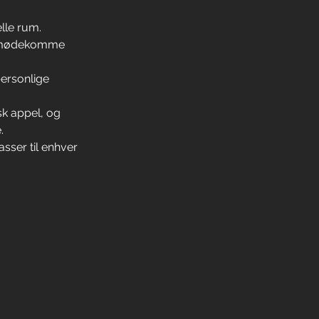
elle rum.
t imødekomme 
personlige 
sk appel, og 
.
sser til enhver 