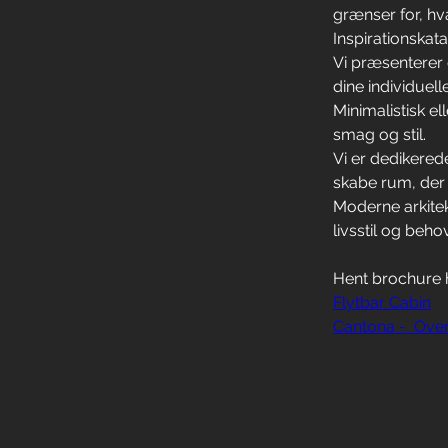
grænser for, hv
Inspirationskata
Vi præsenterer 
dine individuel
Minimalistisk el
smag og stil.
Vi er dedikered
skabe rum, der 
Moderne arkitek
livsstil og behov
Hent brochure 
Flytbar Cabin
Cantona -  Over