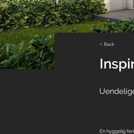
< Back
Inspi
Uendelig
En hyggelig fer